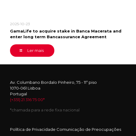
2025-10-23
GamaLife to acquire stake in Banca Macerata and
enter long term Bancassurance Agreement
Ler mais
Av. Columbano Bordalo Pinheiro, 75 - 11º piso
1070-061 Lisboa
Portugal
(+351) 21 316 75 00*
*chamada para a rede fixa nacional
Política de Privacidade
Comunicação de Preocupações