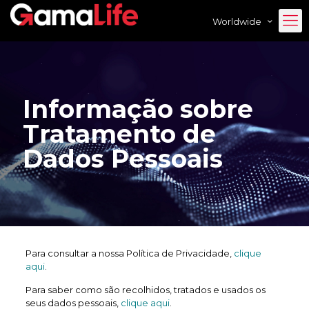
Worldwide
Informação sobre
Tratamento de
Dados Pessoais
Para consultar a nossa Política de Privacidade,
clique
aqu
i
.
Para saber como são recolhidos, tratados e usados os
seus dados pessoais,
clique aqui
.