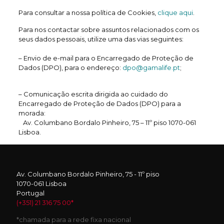
Para consultar a nossa política de Cookies,
clique aqui
.
Para nos contactar sobre assuntos relacionados com os
seus dados pessoais, utilize uma das vias seguintes:
– Envio de e-mail para o Encarregado de Proteção de
Dados (DPO), para o endereço:
dpo@gamalife.pt
;
– Comunicação escrita dirigida ao cuidado do
Encarregado de Proteção de Dados (DPO) para a
morada:
Av. Columbano Bordalo Pinheiro, 75 – 11º piso 1070-061
Lisboa.
Av. Columbano Bordalo Pinheiro, 75 - 11º piso
1070-061 Lisboa
Portugal
(+351) 21 316 75 00*
*chamada para a rede fixa nacional