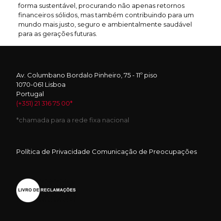
forma sustentável, procurando não apenas retornos
financeiros sólidos, mas também contribuindo para um
mundo mais justo, seguro e ambientalmente saudável
para as gerações futuras.
Av. Columbano Bordalo Pinheiro, 75 - 11º piso
1070-061 Lisboa
Portugal
(+351) 21 316 75 00*
*chamada para a rede fixa nacional
Política de Privacidade
Comunicação de Preocupações