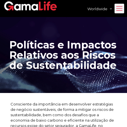
Worldwide
Políticas e Impactos
Relativos aos Riscos
de Sustentabilidade
Consciente da importância em desenvolver estratégias
de negócio sustentáveis, de forma a mitigar os riscos de
sustentabilidade, bem como dos desafios que a
economia de baixo carbono e eficiente na utilização de
recursos exige do setor segurador, a GamaLife, no