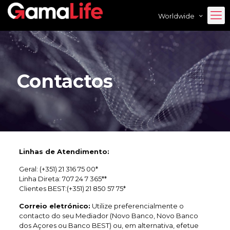
Worldwide
Contactos
Linhas de Atendimento:
Geral: (+351) 21 316 75 00*
Linha Direta: 707 24 7 365**
Clientes BEST:(+351) 21 850 57 75*
Correio eletrónico:
Utilize preferencialmente o
contacto do seu Mediador (Novo Banco, Novo Banco
dos Açores ou Banco BEST) ou, em alternativa, efetue