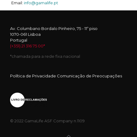
Email:
info@gamalife.pt
Av. Columbano Bordalo Pinheiro, 75 - 11º piso
1070-061 Lisboa
Portugal
(+351) 21 316 75 00*
*chamada para a rede fixa nacional
Política de Privacidade
Comunicação de Preocupações
© 2022 GamaLife
ASF Company n.1109