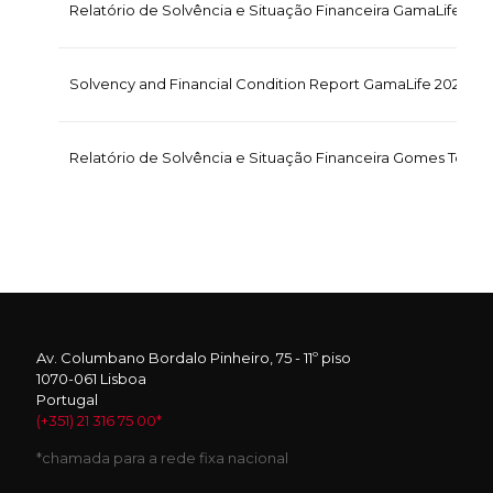
Relatório de Solvência e Situação Financeira GamaLife 2025
Solvency and Financial Condition Report GamaLife 2025 [E
Relatório de Solvência e Situação Financeira Gomes Tophold
Av. Columbano Bordalo Pinheiro, 75 - 11º piso
1070-061 Lisboa
Portugal
(+351) 21 316 75 00*
*chamada para a rede fixa nacional