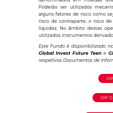
denominados em moedas difer
Poderão ser utilizados mecani
alguns fatores de risco como sej
risco de contraparte, o risco de
liquidez. No âmbito destas ope
utilizados instrumentos derivado
Este Fundo é disponibilizado n
Global Invest Future Teen
e
Gl
respetivos Documentos de Info
DIF
DIF G