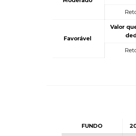
Moderado
Ret
Valor qu
ded
Favorável
Ret
FUNDO
2