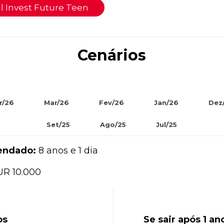
l Invest Future Teen
Cenários
r/26
Mar/26
Fev/26
Jan/26
Dez
Set/25
Ago/25
Jul/25
endado:
8 anos e 1 dia
R 10.000
os
Se sair após 1 a