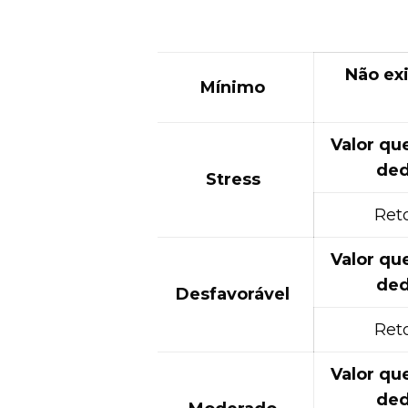
Não exi
Mínimo
Valor qu
ded
Stress
Ret
Valor qu
ded
Desfavorável
Ret
Valor qu
ded