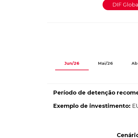
DIF Globa
Jun/26
Mai/26
Ab
Período de detenção recom
Exemplo de investimento:
EU
Cenári