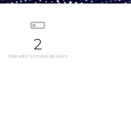
2
Indicador Sumário de Risco