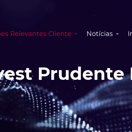
es Relevantes Cliente
Notícias
I
vest Prudente I