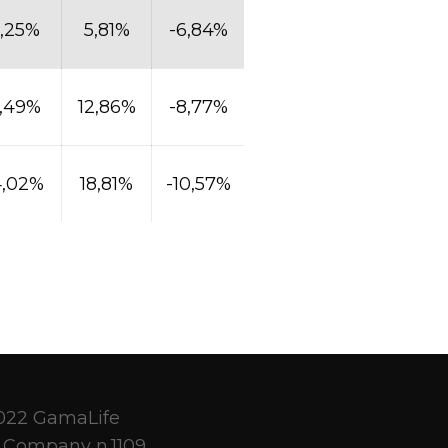
,25%
5,81%
-6,84%
1,49%
12,86%
-8,77%
4,02%
18,81%
-10,57%
022 GamaLife
 Company n.1109