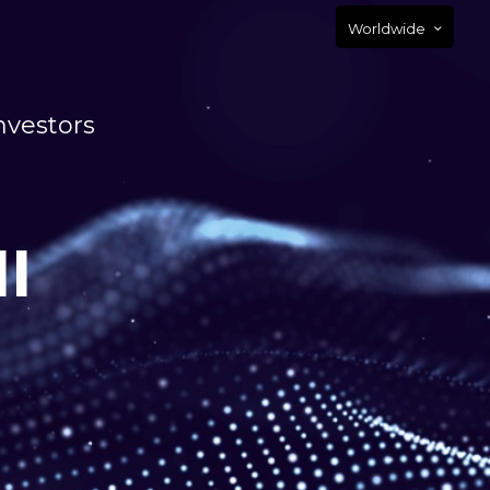
Worldwide
nvestors
I