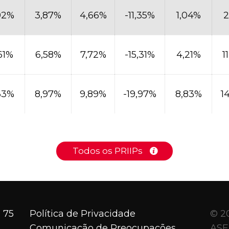
92%
3,87%
4,66%
-11,35%
1,04%
2
61%
6,58%
7,72%
-15,31%
4,21%
1
33%
8,97%
9,89%
-19,97%
8,83%
1
Todos os PRIIPs
 75
Política de Privacidade
© 2
Comunicação de Preocupações
ASF