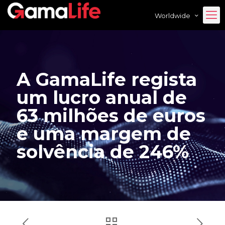
Worldwide
A GamaLife regista
um lucro anual de
63 milhões de euros
e uma margem de
solvência de 246%