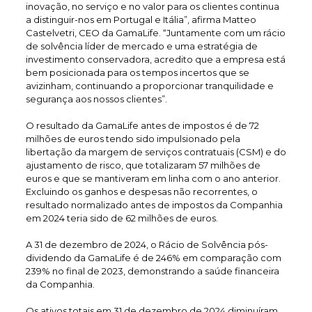
inovação, no serviço e no valor para os clientes continua
a distinguir-nos em Portugal e Itália”, afirma Matteo
Castelvetri, CEO da GamaLife. “Juntamente com um rácio
de solvência líder de mercado e uma estratégia de
investimento conservadora, acredito que a empresa está
bem posicionada para os tempos incertos que se
avizinham, continuando a proporcionar tranquilidade e
segurança aos nossos clientes”.
O resultado da GamaLife antes de impostos é de 72
milhões de euros tendo sido impulsionado pela
libertação da margem de serviços contratuais (CSM) e do
ajustamento de risco, que totalizaram 57 milhões de
euros e que se mantiveram em linha com o ano anterior.
Excluindo os ganhos e despesas não recorrentes, o
resultado normalizado antes de impostos da Companhia
em 2024 teria sido de 62 milhões de euros.
A 31 de dezembro de 2024, o Rácio de Solvência pós-
dividendo da GamaLife é de 246% em comparação com
239% no final de 2023, demonstrando a saúde financeira
da Companhia.
Os ativos totais em 31 de dezembro de 2024 diminuíram