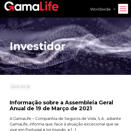
Worldwide
Investidor
2021-03-15
Informação sobre a Assembleia Geral
Anual de 19 de Março de 2021
A GamaLife – Companhia de Seguros de Vida, S.A., adiante
GamaLife, informa que, face à situação excecional que se
vive em Portugal e no mundo, e
[…]