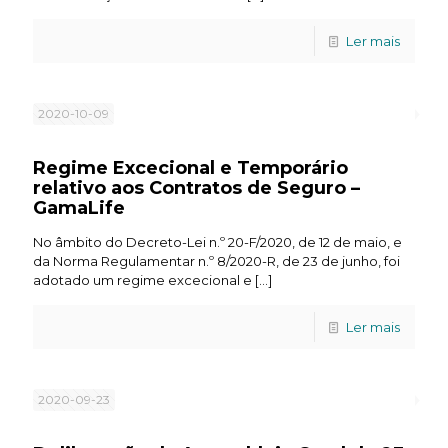
Ler mais
2020-10-09
Regime Excecional e Temporário
relativo aos Contratos de Seguro –
GamaLife
No âmbito do Decreto-Lei n.º 20-F/2020, de 12 de maio, e
da Norma Regulamentar n.º 8/2020-R, de 23 de junho, foi
adotado um regime excecional e
[…]
Ler mais
2020-09-23