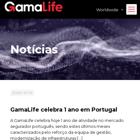
Worldwide
Notícias
2020-10-14
GamaLife celebra 1 ano em Portugal
A GamaLife celebra hoje 1 ano de atividade no mercado
segurador português, sendo estes últimos meses
caracterizados pelo reforço da equipa de gestão,
modernização de infraestruturas
[…]