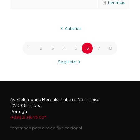
Ler mais
Anterior
1
2
3
4
5
6
7
8
Seguinte
Av. Columbano Bordalo Pinheiro, 75 - 11º piso
1070-061 Lisboa
Portugal
(+351) 21 316 75 00*
*chamada para a rede fixa nacional