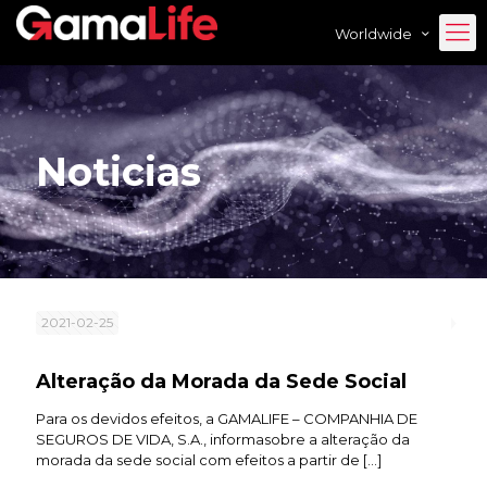
Worldwide
Noticias
2021-02-25
Alteração da Morada da Sede Social
Para os devidos efeitos, a GAMALIFE – COMPANHIA DE
SEGUROS DE VIDA, S.A., informasobre a alteração da
morada da sede social com efeitos a partir de
[…]